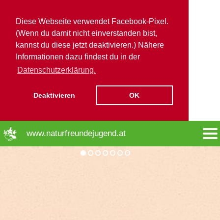
Diese Webseite verwendet Facebook-Pixel.
(Wenn du damit nicht einverstanden bist,
kannst du diese jetzt deaktivieren.) Nähere
Informationen dazu findest du in der
Datenschutzerklärung.
Deaktivieren
OK
➜ Hauptregion der Seite anspringen
www.naturfreundejugend.at