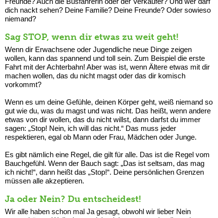
Freunde? Auch die Busfahrerin oder der Verkäufer? Und wer darf
dich nackt sehen? Deine Familie? Deine Freunde? Oder sowieso
niemand?
Sag STOP, wenn dir etwas zu weit geht!
Wenn dir Erwachsene oder Jugendliche neue Dinge zeigen
wollen, kann das spannend und toll sein. Zum Beispiel die erste
Fahrt mit der Achterbahn! Aber was ist, wenn Ältere etwas mit dir
machen wollen, das du nicht magst oder das dir komisch
vorkommt?
Wenn es um deine Gefühle, deinen Körper geht, weiß niemand so
gut wie du, was du magst und was nicht. Das heißt, wenn andere
etwas von dir wollen, das du nicht willst, dann darfst du immer
sagen: „Stop! Nein, ich will das nicht.“ Das muss jeder
respektieren, egal ob Mann oder Frau, Mädchen oder Junge.
Es gibt nämlich eine Regel, die gilt für alle. Das ist die Regel vom
Bauchgefühl. Wenn der Bauch sagt: „Das ist seltsam, das mag
ich nicht!“, dann heißt das „Stop!“. Deine persönlichen Grenzen
müssen alle akzeptieren.
Ja oder Nein? Du entscheidest!
Wir alle haben schon mal Ja gesagt, obwohl wir lieber Nein