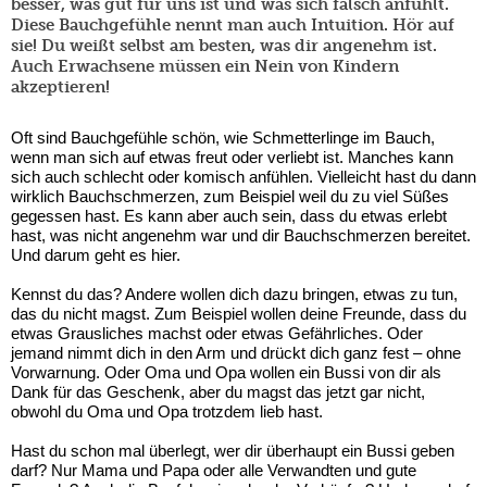
besser, was gut für uns ist und was sich falsch anfühlt.
Diese Bauchgefühle nennt man auch Intuition. Hör auf
sie!
Du weißt selbst am besten, was dir angenehm ist.
Auch Erwachsene müssen ein Nein von Kindern
akzeptieren!
Oft sind Bauchgefühle schön, wie Schmetterlinge im Bauch,
wenn man sich auf etwas freut oder verliebt ist. Manches kann
sich auch schlecht oder komisch anfühlen. Vielleicht hast du dann
wirklich Bauchschmerzen, zum Beispiel weil du zu viel Süßes
gegessen hast. Es kann aber auch sein, dass du etwas erlebt
hast, was nicht angenehm war und dir Bauchschmerzen bereitet.
Und darum geht es hier.
Kennst du das? Andere wollen dich dazu bringen, etwas zu tun,
das du nicht magst. Zum Beispiel wollen deine Freunde, dass du
etwas Grausliches machst oder etwas Gefährliches. Oder
jemand nimmt dich in den Arm und drückt dich ganz fest – ohne
Vorwarnung. Oder Oma und Opa wollen ein Bussi von dir als
Dank für das Geschenk, aber du magst das jetzt gar nicht,
obwohl du Oma und Opa trotzdem lieb hast.
Hast du schon mal überlegt, wer dir überhaupt ein Bussi geben
darf? Nur Mama und Papa oder alle Verwandten und gute