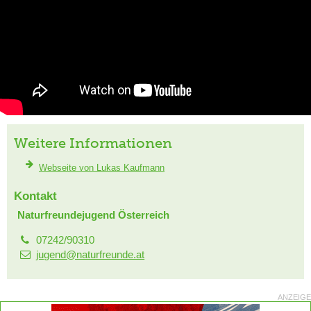
Weitere Informationen
Webseite von Lukas Kaufmann
Kontakt
Naturfreundejugend Österreich
07242/90310
jugend@naturfreunde.at
ANZEIGE