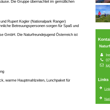
äuse. Die Gruppe übernachtet im gemütlichen
 und Rupert Kogler (Nationalpark Ranger)
ännliche Betreuungspersonen sorgen für Spaß und
use GmbH. Die Naturfreundejugend Österreich ist
Konta
Natur
Ir
07
ju
ung
Links
tück, warme Hauptmahlzeiten, Lunchpaket für
Lin
Nat