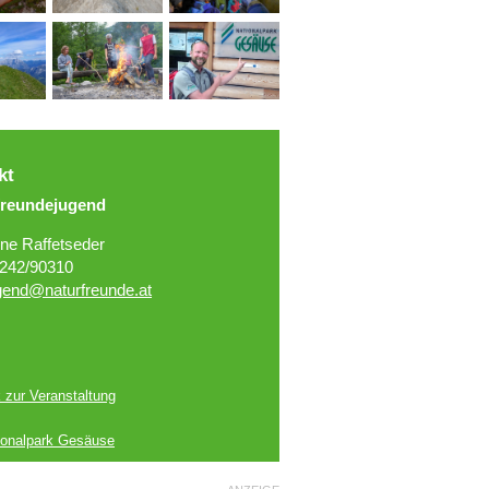
kt
freundejugend
ene Raffetseder
242/90310
gend@naturfreunde.at
k zur Veranstaltung
ionalpark Gesäuse