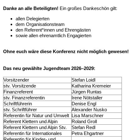
Danke an alle Beteiligten!
Ein großes Dankeschön gilt:
allen Delegierten
dem Organisationsteam
den Referent*innen und Ehrengästen
sowie allen ehrenamtlich Engagierten
Ohne euch wäre diese Konferenz nicht möglich gewesen!
Das neu gewählte Jugendteam 2026–2029:
Vorsitzender
Stefan Loidl
stv. Vorsitzende
Katharina Kremeier
Finanzreferent
Jürgen Runtas
stv. Finanzreferentin
Irene Nötstaller
Schriftführerin
Denise Engl
stv. Schriftführer
Alexander Nusko
Referentin für Natur und Umwelt
Lisa Marschner
Referent Klettern und Alpin
Roland Groll
Referent Klettern und Alpin Stv.
Stefan Redl
Referentin für Internationales
Petra Ehgartner
Referentin für Kinder- und