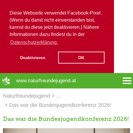
Diese Webseite verwendet Facebook-Pixel.
(Wenn du damit nicht einverstanden bist,
kannst du diese jetzt deaktivieren.) Nähere
Informationen dazu findest du in der
Datenschutzerklärung.
Deaktivieren
OK
➜ Hauptregion der Seite anspringen
www.naturfreundejugend.at
Naturfreundejugend
Das war die Bundesjugendkonferenz 2026!
Das war die Bundesjugendkonferenz 2026!