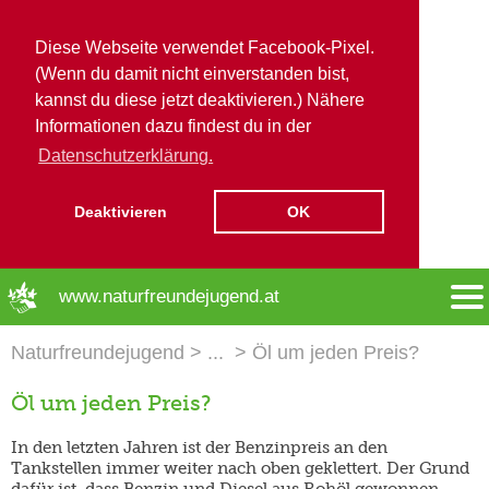
Diese Webseite verwendet Facebook-Pixel.
(Wenn du damit nicht einverstanden bist,
kannst du diese jetzt deaktivieren.) Nähere
Informationen dazu findest du in der
Datenschutzerklärung.
Deaktivieren
OK
➜ Hauptregion der Seite anspringen
www.naturfreundejugend.at
Naturfreundejugend
Öl um jeden Preis?
Öl um jeden Preis?
In den letzten Jahren ist der Benzinpreis an den
Tankstellen immer weiter nach oben geklettert. Der Grund