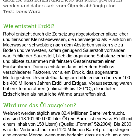
dafür ist, dass Benzin und Diesel aus Rohöl gewonnen
werden und daher stark vom Ölpreis abhängig sind.
Text: Doris Wurz
Wie entsteht Erdöl?
Rohöl entsteht durch die Zersetzung abgestorbener pflanzlicher
und tierischer Kleinstlebewesen, die überwiegend als Plankton im
Meerwasser schwebten; nach dem Absterben sanken sie zu
Boden und verwesten, sofern genügend Sauerstoff vorhanden
war. Fehlte der Sauerstoff, blieb die organische Substanz erhalten
und bildete zusammen mit feinsten Gesteinsresten einen
Faulschlamm. Daraus entstand dann unter dem Einfluss
verschiedener Faktoren, vor allem Druck, das sogenannte
Muttergestein. Unvorstellbar langsam bildeten sich darin vor 100
bis 400 Millionen Jahren Erdöl und Erdgas. Voraussetzung waren
höhere Temperaturen (optimal 65 bis 120 °C), die in tiefen
Erdschichten als natürliche Wärme anzutreffen sind.
Wird uns das Öl ausgehen?
Weltweit werden täglich etwa 82,4 Millionen Barrel verbraucht,
das sind 13.101,600.000 Liter Öl (ein Barrel ist ein Fass Rohöl mit
einem Inhalt von 159 Litern) (Quelle: „Format" 52/2004). Bis 2030
wird der Verbrauch auf rund 120 Millionen Barrel pro Tag steigen -
eine enorme Menge, wenn man bedenkt, dass es sich um einen