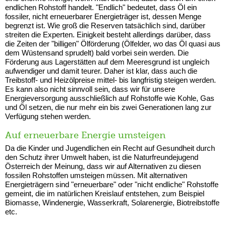
endlichen Rohstoff handelt. "Endlich" bedeutet, dass Öl ein
fossiler, nicht erneuerbarer Energieträger ist, dessen Menge
begrenzt ist. Wie groß die Reserven tatsächlich sind, darüber
streiten die Experten. Einigkeit besteht allerdings darüber, dass
die Zeiten der "billigen" Ölförderung (Ölfelder, wo das Öl quasi aus
dem Wüstensand sprudelt) bald vorbei sein werden. Die
Förderung aus Lagerstätten auf dem Meeresgrund ist ungleich
aufwendiger und damit teurer. Daher ist klar, dass auch die
Treibstoff- und Heizölpreise mittel- bis langfristig steigen werden.
Es kann also nicht sinnvoll sein, dass wir für unsere
Energieversorgung ausschließlich auf Rohstoffe wie Kohle, Gas
und Öl setzen, die nur mehr ein bis zwei Generationen lang zur
Verfügung stehen werden.
Auf erneuerbare Energie umsteigen
Da die Kinder und Jugendlichen ein Recht auf Gesundheit durch
den Schutz ihrer Umwelt haben, ist die Naturfreundejugend
Österreich der Meinung, dass wir auf Alternativen zu diesen
fossilen Rohstoffen umsteigen müssen. Mit alternativen
Energieträgern sind "erneuerbare" oder "nicht endliche" Rohstoffe
gemeint, die im natürlichen Kreislauf entstehen, zum Beispiel
Biomasse, Windenergie, Wasserkraft, Solarenergie, Biotreibstoffe
etc.