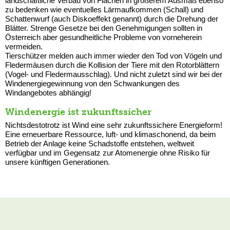
landschaftliche Verbau von Flächen in größerem Ausmaß ebenso
zu bedenken wie eventuelles Lärmaufkommen (Schall) und
Schattenwurf (auch Diskoeffekt genannt) durch die Drehung der
Blätter. Strenge Gesetze bei den Genehmigungen sollten in
Österreich aber gesundheitliche Probleme von vorneherein
vermeiden.
Tierschützer melden auch immer wieder den Tod von Vögeln und
Fledermäusen durch die Kollision der Tiere mit den Rotorblättern
(Vogel- und Fledermausschlag). Und nicht zuletzt sind wir bei der
Windenergiegewinnung von den Schwankungen des
Windangebotes abhängig!
Windenergie ist zukunftssicher
Nichtsdestotrotz ist Wind eine sehr zukunftssichere Energieform!
Eine erneuerbare Ressource, luft- und klimaschonend, da beim
Betrieb der Anlage keine Schadstoffe entstehen, weltweit
verfügbar und im Gegensatz zur Atomenergie ohne Risiko für
unsere künftigen Generationen.