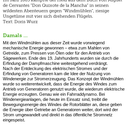
Im Jahr 1605 kämpfte der Held aus dem Buch von Miguel
de Cervantes "Don Quixote de la Mancha" in seinen
wildesten Abenteuern gegen "Windmühlen", riesige
Ungetüme mit vier sich drehenden Flügeln.
Text: Doris Wurz
Damals ...
Mit den Windmühlen aus dieser Zeit wurde vorwiegend
mechanische Energie gewonnen – etwa zum Mahlen von
Getreide, zum Pressen von Ölen oder für den Antrieb von
Sägewerken. Ende des 19. Jahrhunderts wurden sie durch die
Erfindung der Dampfmaschine weitestgehend verdrängt.
Nach der Entdeckung des elektrischen Stromes und der
Erfindung von Generatoren kam die Idee der Nutzung von
Windenergie zur Stromerzeugung. Das Konzept der Windmühlen
wurde so weiterentwickelt, dass die Energie des Windes zum
Antrieb von Generatoren genutzt wurde, die wiederum elektrische
Energie erzeugten. Genau wie ein Fahrraddynamo. Bei
Windenergieanlagen, die heute im Einsatz sind, treibt die
Bewegungsenergie des Windes die Rotorblätter an, diese geben
die Energie über Getriebe an Generatoren weiter, dort wird der
Strom umgewandelt und direkt in das öffentliche Stromnetz
eingespeist.