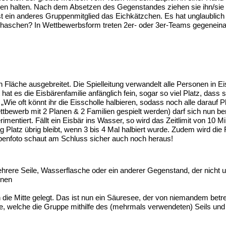
inten halten. Nach dem Absetzen des Gegenstandes ziehen sie ihn/si
ist ein anderes Gruppenmitglied das Eichkätzchen. Es hat unglaublich
erhaschen? In Wettbewerbsform treten 2er- oder 3er-Teams gegeneina
 Fläche ausgebreitet. Die Spielleitung verwandelt alle Personen in Eis
 hat es die Eisbärenfamilie anfänglich fein, sogar so viel Platz, dass s
 „Wie oft könnt ihr die Eisscholle halbieren, sodass noch alle darauf P
tbewerb mit 2 Planen & 2 Familien gespielt werden) darf sich nun b
imentiert. Fällt ein Eisbär ins Wasser, so wird das Zeitlimit von 10
enig Platz übrig bleibt, wenn 3 bis 4 Mal halbiert wurde. Zudem wird
uppenfoto schaut am Schluss sicher auch noch heraus!
hrere Seile, Wasserflasche oder ein anderer Gegenstand, der nicht u
onen
 die Mitte gelegt. Das ist nun ein Säuresee, der von niemandem betre
he, welche die Gruppe mithilfe des (mehrmals verwendeten) Seils u