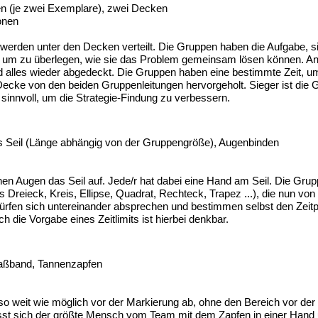
n (je zwei Exemplare), zwei Decken
onen
werden unter den Decken verteilt. Die Gruppen haben die Aufgabe, s
um zu überlegen, wie sie das Problem gemeinsam lösen können. An
alles wieder abgedeckt. Die Gruppen haben eine bestimmte Zeit, 
er Decke von den beiden Gruppenleitungen hervorgeholt. Sieger ist di
sinnvoll, um die Strategie-Findung zu verbessern.
s Seil (Länge abhängig von der Gruppengröße), Augenbinden
n Augen das Seil auf. Jede/r hat dabei eine Hand am Seil. Die Gruppe
Dreieck, Kreis, Ellipse, Quadrat, Rechteck, Trapez ...), die nun von
rfen sich untereinander absprechen und bestimmen selbst den Zeitp
h die Vorgabe eines Zeitlimits ist hierbei denkbar.
Maßband, Tannenzapfen
so weit wie möglich vor der Markierung ab, ohne den Bereich vor der
ässt sich der größte Mensch vom Team mit dem Zapfen in einer Hand