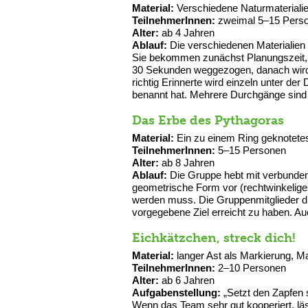
Material:
Verschiedene Naturmaterialie
TeilnehmerInnen:
zweimal 5–15 Pers
Alter:
ab 4 Jahren
Ablauf:
Die verschiedenen Materialien 
Sie bekommen zunächst Planungszeit, 
30 Sekunden weggezogen, danach wird 
richtig Erinnerte wird einzeln unter d
benannt hat. Mehrere Durchgänge sind 
Das Erbe des Pythagoras
Material:
Ein zu einem Ring geknotete
TeilnehmerInnen:
5–15 Personen
Alter:
ab 8 Jahren
Ablauf:
Die Gruppe hebt mit verbundene
geometrische Form vor (rechtwinkeliges 
werden muss. Die Gruppenmitglieder dü
vorgegebene Ziel erreicht zu haben. Auc
Eichkätzchen, streck dich!
Material:
langer Ast als Markierung, 
TeilnehmerInnen:
2–10 Personen
Alter:
ab 6 Jahren
Aufgabenstellung:
„Setzt den Zapfen 
Wenn das Team sehr gut kooperiert, l