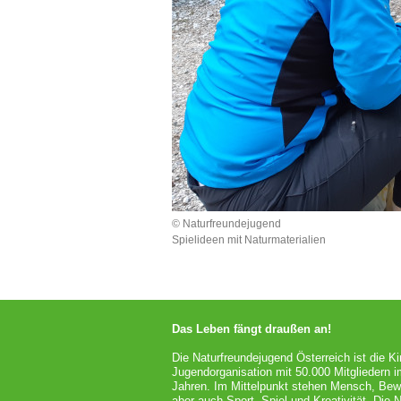
© Naturfreundejugend
Spielideen mit Naturmaterialien
Das Leben fängt draußen an!
Die Naturfreundejugend Österreich ist die Ki
Jugendorganisation mit 50.000 Mitgliedern i
Jahren.
Im Mittelpunkt stehen Mensch, Be
aber auch Sport, Spiel und Kreativität. Die 