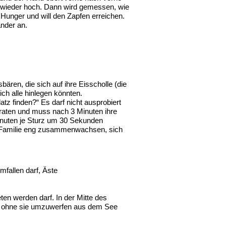
e wieder hoch. Dann wird gemessen, wie
 Hunger und will den Zapfen erreichen.
nder an.
bären, die sich auf ihre Eisscholle (die
ich alle hinlegen könnten.
latz finden?“ Es darf nicht ausprobiert
eraten und muss nach 3 Minuten ihre
 Minuten je Sturz um 30 Sekunden
 die Familie eng zusammenwachsen, sich
mfallen darf, Äste
ten werden darf. In der Mitte des
nd ohne sie umzuwerfen aus dem See