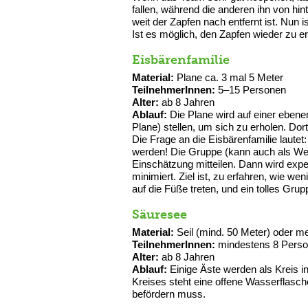
fallen, während die anderen ihn von h
weit der Zapfen nach entfernt ist. Nun 
Ist es möglich, den Zapfen wieder zu 
Eisbärenfamilie
Material:
Plane ca. 3 mal 5 Meter
TeilnehmerInnen:
5–15 Personen
Alter:
ab 8 Jahren
Ablauf:
Die Plane wird auf einer ebenen
Plane) stellen, um sich zu erholen. Dort
Die Frage an die Eisbärenfamilie lautet:
werden! Die Gruppe (kann auch als Wet
Einschätzung mitteilen. Dann wird exper
minimiert. Ziel ist, zu erfahren, wie w
auf die Füße treten, und ein tolles Gr
Säuresee
Material:
Seil (mind. 50 Meter) oder me
TeilnehmerInnen:
mindestens 8 Pers
Alter:
ab 8 Jahren
Ablauf:
Einige Äste werden als Kreis in
Kreises steht eine offene Wasserflasc
befördern muss.