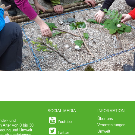
SOCIAL MEDIA
INFORMATION
Über uns
nder- und
Youtube
Veranstaltungen
m Alter von 0 bis 30
wegung und Umwelt
Umwelt
Twitter
Naturfreundejugend