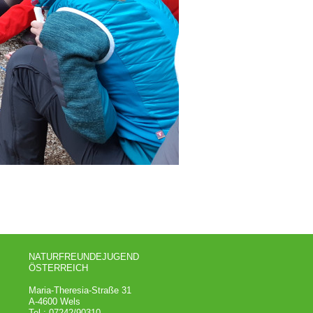
NATURFREUNDEJUGEND
ÖSTERREICH
Maria-Theresia-Straße 31
A-4600 Wels
Tel.: 07242/90310